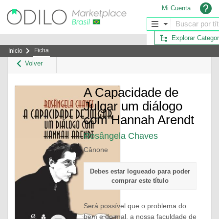
Mi Cuenta
Explorar Categor
Ficha
Inicio
Volver
A Capacidade de
Julgar um diálogo
com Hannah Arendt
Rosângela Chaves
Cânone
Debes estar logueado para poder
comprar este título
Será possível que o problema do
bem e do mal, a nossa faculdade de